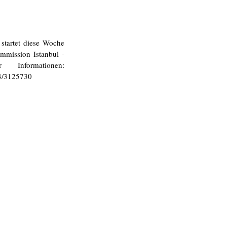
startet diese Woche 
mission Istanbul - 
nformationen: 
94/3125730