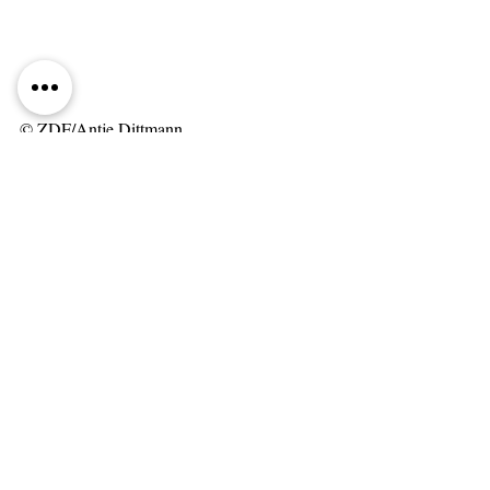
© ZDF/Antje Dittmann
Tags:
Deutsch
Kommentare
Kommentar verfassen...