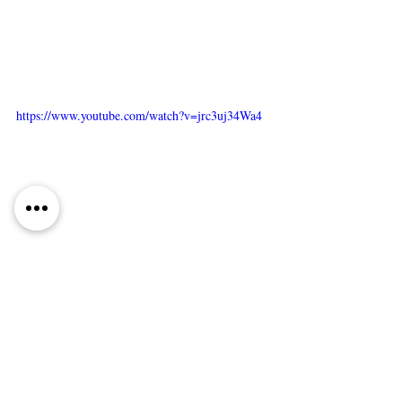
https://www.youtube.com/watch?v=jrc3uj34Wa4
Tags:
Deutsch
Senkbeil PR
Daniel Zillmann
Andere Eltern
RAMPENSAU
king mami
känguru chroniken
My Time
body positivity