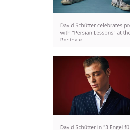
David Schütter celebrates p
with "Persian Lessons" at th
Berlinale
David Schütter in "3 Engel fü