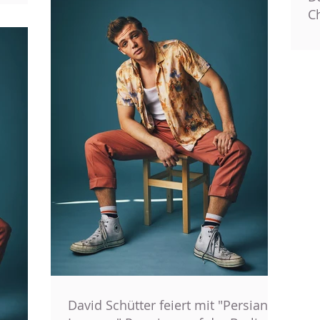
C
David Schütter feiert mit "Persian