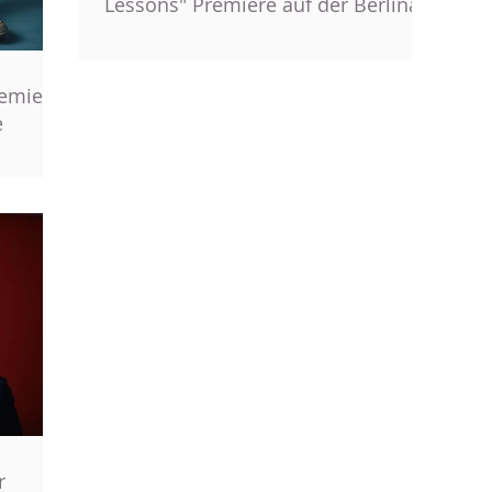
Lessons" Premiere auf der Berlinale
remiere
e
r