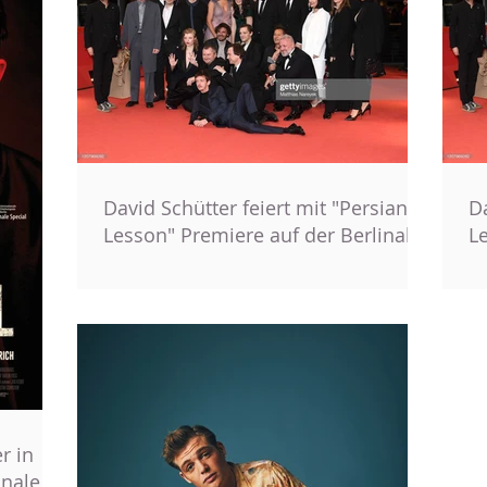
David Schütter feiert mit "Persian
Da
Lesson" Premiere auf der Berlinale
L
r in
inale