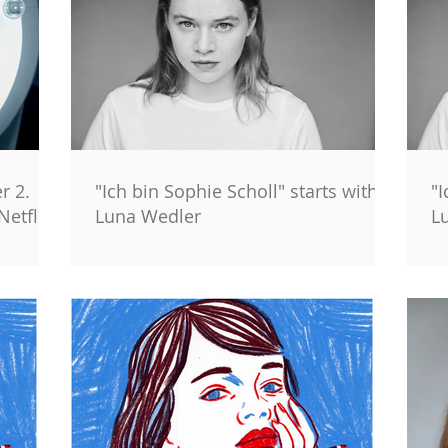
r 2.
"Ich bin Sophie Scholl" starts with
"I
Netflix
Luna Wedler
L