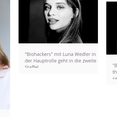
"Biohackers" mit Luna Wedler in
der Hauptrolle geht in die zweite
"
Staffel
th
s