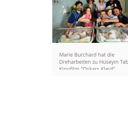
Marie Burchard hat die
Dreharbeiten zu Hüseyin Ta
Kinofilm "Oskars Kleid"
abgeschlosse