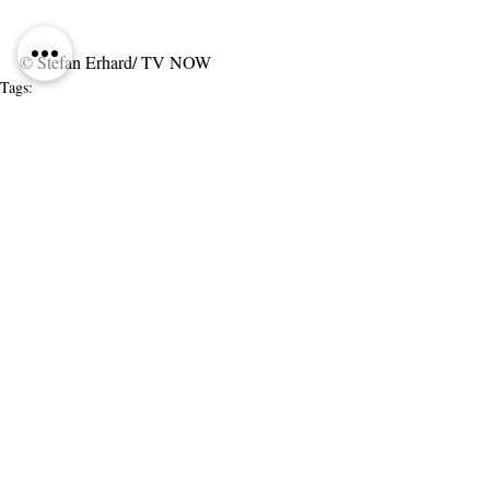
© Stefan Erhard/ TV NOW
Tags:
Deutsch
actor
Daniel Zillmann
Andere Eltern
RAMPENSAU
king mami
Die Känguru-Chroniken
Vox
Kommentare
Kommentar verfassen...