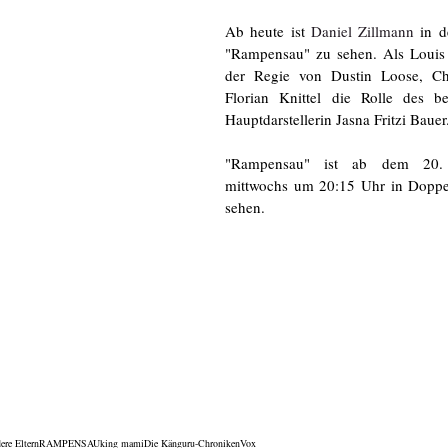
Ab heute ist 
Daniel Zillmann
 in d
"Rampensau" zu sehen. Als Louis 
der Regie von Dustin Loose, Chr
Florian Knittel die Rolle des b
Hauptdarstellerin Jasna Fritzi Bauer.
"Rampensau" ist ab dem 20.
mittwochs um 20:15 Uhr in Doppe
sehen. 
ere Eltern
RAMPENSAU
king mami
Die Känguru-Chroniken
Vox