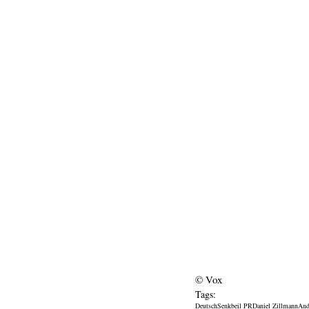
© Vox
Tags:
Deutsch
Senkbeil PR
Daniel Zillmann
And