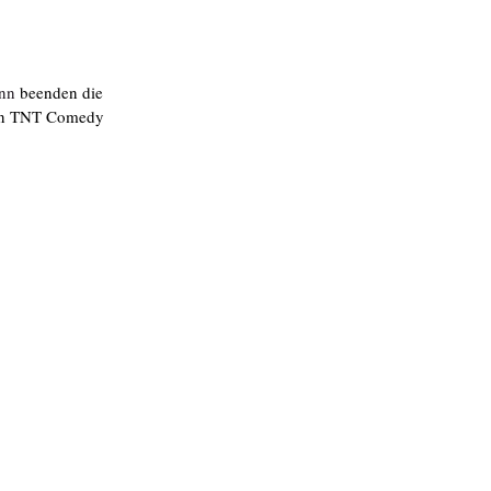
ann
 beenden die 
von TNT Comedy 