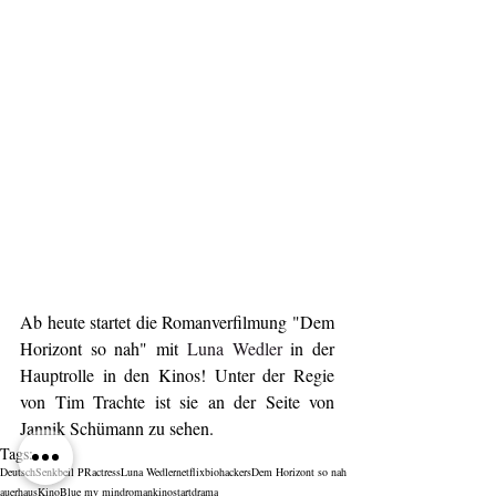
Ab heute startet die Romanverfilmung "Dem 
Horizont so nah" mit 
Luna Wedler
 in der 
Hauptrolle in den Kinos! Unter der Regie 
von Tim Trachte ist sie an der Seite von 
Jannik Schümann zu sehen.
Tags:
Deutsch
Senkbeil PR
actress
Luna Wedler
netflix
biohackers
Dem Horizont so nah
auerhaus
Kino
Blue my mind
roman
kinostart
drama